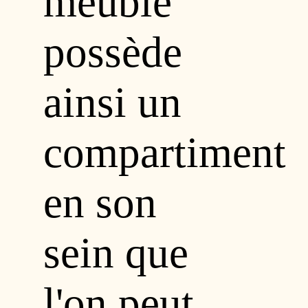
meuble
possède
ainsi un
compartiment
en son
sein que
l'on peut